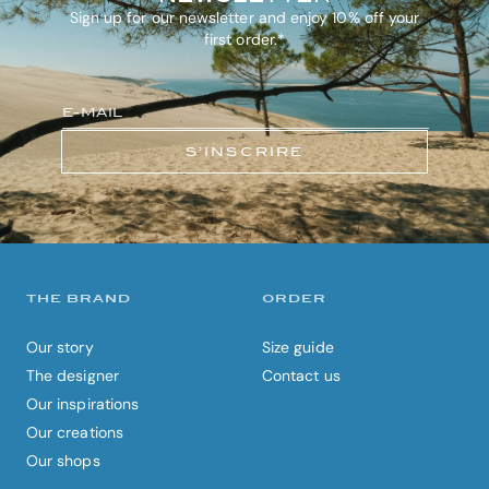
Sign up for our newsletter and enjoy 10% off your
first order.*
S’INSCRIRE
THE BRAND
ORDER
Our story
Size guide
The designer
Contact us
Our inspirations
Our creations
Our shops