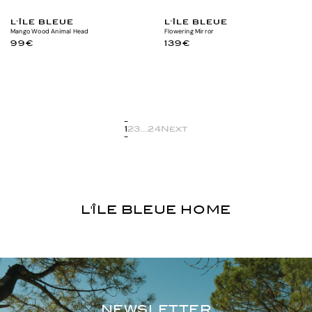
ÉPUISÉ
L'ÎLE BLEUE
L'ÎLE BLEUE
Mango Wood Animal Head
Flowering Mirror
99€
139€
1
2
3
…
24
Next
ILTRER
×
L'ÎLE BLEUE HOME
 TRIER
VE
APPLY
RIER
NEWSLETTER
AR